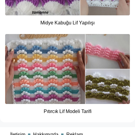
Midye Kabuğu Lif Yapılışı
Pıtırcık Lif Modeli Tarifi
■
İletişim
■
Hakkımızda
■
Reklam