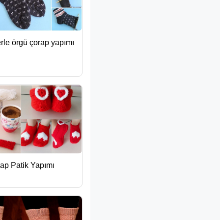
rle örgü çorap yapımı
ap Patik Yapımı