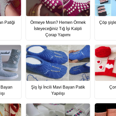
n Patiği
Örmeye Mısın? Hemen Örmek
Çöp şişle
İsteyeceğiniz Tığ İşi Kalpli
Çorap Yapımı
ü Bayan
Şiş İşi İncili Mavi Bayan Patik
Çor
ışı
Yapılışı