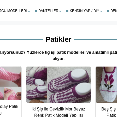
RGÜ MODELLERI
DANTELLER
KENDIN YAP / DIY
DE
Patikler
rıyorsunuz? Yüzlerce tığ işi patik modelleri ve anlatımlı pat
alıyor.
olay Patik
İki Şiş ile Çeyizlik Mor Beyaz
Beş Şiş
şı
Renk Patik Modeli Yapılışı
Patik