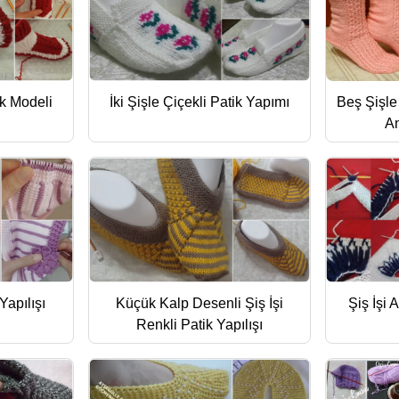
ik Modeli
İki Şişle Çiçekli Patik Yapımı
Beş Şişle
An
Yapılışı
Küçük Kalp Desenli Şiş İşi
Şiş İşi 
Renkli Patik Yapılışı