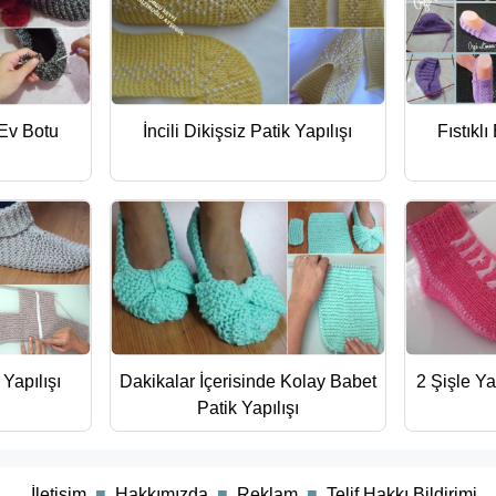
Ev Botu
İncili Dikişsiz Patik Yapılışı
Fıstıklı
Yapılışı
Dakikalar İçerisinde Kolay Babet
2 Şişle Y
Patik Yapılışı
■
İletişim
■
Hakkımızda
■
Reklam
■
Telif Hakkı Bildirimi