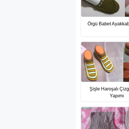
Örgü Babet Ayakkab
Şişle Haroşalı Çizgi
Yapımı