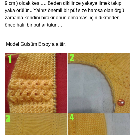
9 cm ) olcak kes …. Beden dikilince yakaya ilmek takıp
yaka örülür .. Yalnız önemli bir püf size harosa olan örgü
zamanla kendini bırakır onun olmaması için dikmeden
önce hafif bir buhar tutun…
Model
Gülsüm Ersoy
‘a aittir.