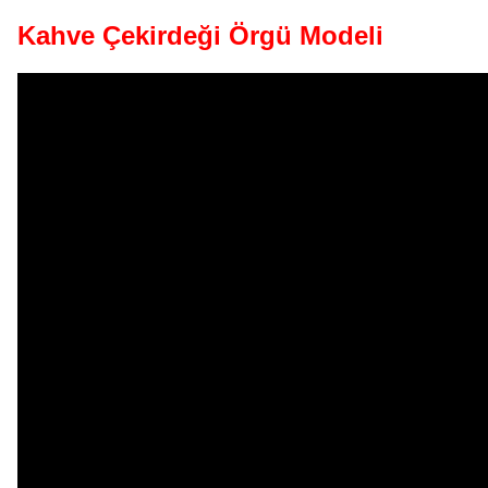
Kahve Çekirdeği Örgü Modeli