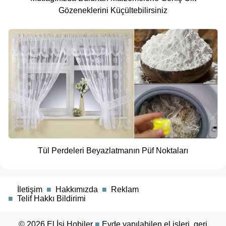
Gözeneklerini Küçültebilirsiniz
Tül Perdeleri Beyazlatmanın Püf Noktaları
■
İletişim
■
Hakkımızda
■
Reklam
■
Telif Hakkı Bildirimi
© 2026
El İşi Hobiler
■
Evde yapılabilen el işleri, geri