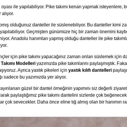
ğ oyası ile yapılabiliyor. Pike takımı kenarı yapmak isteyenlere, b
 alıyor.
pmış olduğunuz danteller ile süslenebiliyor. Bu danteller kimi z
 yapılabiliyor. Geçmişten günümüze hiç bir zaman önemini kayb
sleniyor. Anadolu hanımları yapmış olduğu danteller ile pike takım
yor.
çler için pike takımı yapacağınız zaman onları süslemek için 
e Takımı Modelleri
yazımızda pike takımlarını paylaşmıştık. Fakat 
ıyoruz. Ayrıca yastık pikeleri için
yastık kılıfı dantelleri
paylaşm
ığı sadece bu yazımızda yer alıyor.
ınlanan güzel bir dantel örneğinin yapımını siz değerli ziyaretç
arak paylaştığımız pike takımı dantelini sizlerde çok beğeneceks
ar çok sevecekler. Daha önce eline tığ almış olan bir hanımın ra