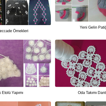
Yeni Gelin Patiğ
Seccade Örnekleri
k Etolü Yapımı
Oda Takımı Dante