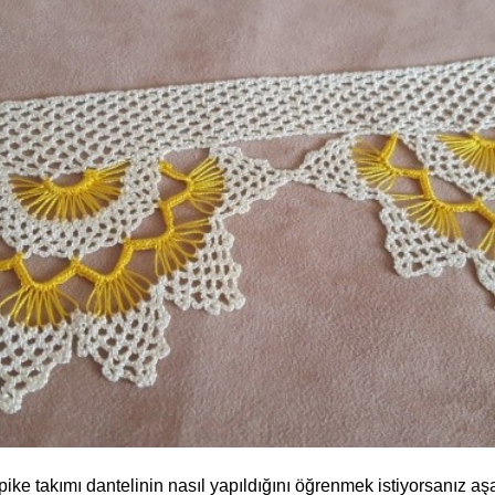
 pike takımı dantelinin nasıl yapıldığını öğrenmek istiyorsanız a