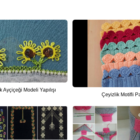
k Ayçiçeği Modeli Yapılışı
Çeyizlik Motifli Pa