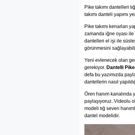
Pike takımı dantelleri tı
takımı danteli yapımı yer
Pike takımı kenarları ya
zamanda iğne oyası ile
dantelleri el işi ile sü
görünmesini sağlayabili
Yeni evlenecek olan gen
gerekiyor.
Dantelli Pik
defa bu yazımızda paylaş
dantellerin nasıl yapıld
Ören hanım kanalında yay
paylaşıyoruz. Videolu ol
modeli tığ seven hanıml
dantel modelidir.