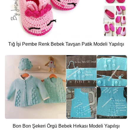
Tığ İşi Pembe Renk Bebek Tavşan Patik Modeli Yapılışı
Bon Bon Şekeri Örgü Bebek Hırkası Modeli Yapılışı