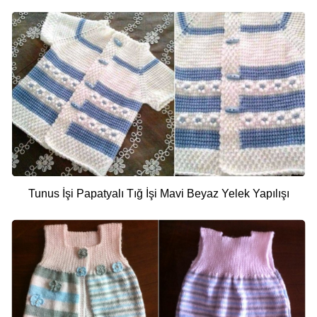
Tunus İşi Papatyalı Tığ İşi Mavi Beyaz Yelek Yapılışı