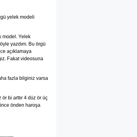
rgü yelek modeli
k model. Yelek
öyle yazdım. Bu örgü
ince açıklamaya
ğız. Fakat videosuna
ha fazla bilginiz varsa
r bi arttır 4 düz ör üç
gelince önden haroşa