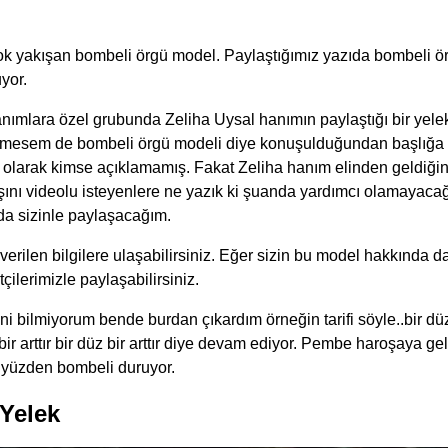
ok yakışan bombeli örgü model. Paylaştığımız yazıda bombeli ö
yor.
nımlara özel grubunda Zeliha Uysal hanımın paylaştığı bir yele
ilmesem de bombeli örgü modeli diye konuşulduğundan başlığa 
m olarak kimse açıklamamış. Fakat Zeliha hanım elinden geldiğ
ışını videolu isteyenlere ne yazık ki şuanda yardımcı olamayaca
da sizinle paylaşacağım.
rilen bilgilere ulaşabilirsiniz. Eğer sizin bu model hakkında da
ilerimizle paylaşabilirsiniz.
i bilmiyorum bende burdan çıkardım örneğin tarifi söyle..bir düz ö
bir arttır bir düz bir arttır diye devam ediyor. Pembe haroşaya 
 yüzden bombeli duruyor.
Yelek