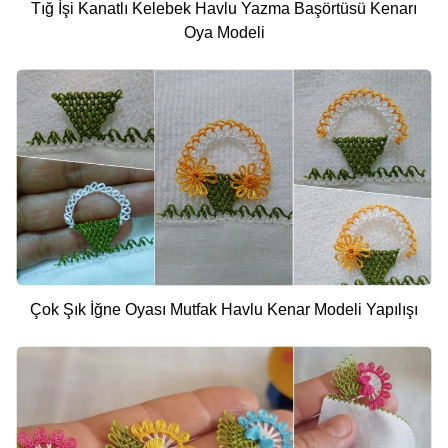
Tığ İşi Kanatlı Kelebek Havlu Yazma Başörtüsü Kenarı
Oya Modeli
Çok Şık İğne Oyası Mutfak Havlu Kenar Modeli Yapılışı