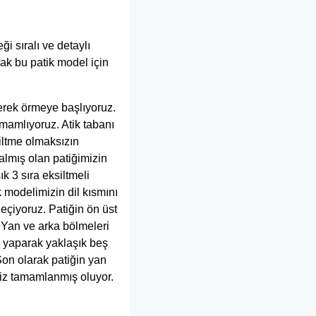
i sıralı ve detaylı
ak bu patik model için
erek örmeye başlıyoruz.
amamlıyoruz. Atik tabanı
iltme olmaksızın
almış olan patiğimizin
k 3 sıra eksiltmeli
k
modelimizin dil kısmını
eçiyoruz. Patiğin ön üst
. Yan ve arka bölmeleri
n yaparak yaklaşık beş
 Son olarak patiğin yan
miz tamamlanmış oluyor.