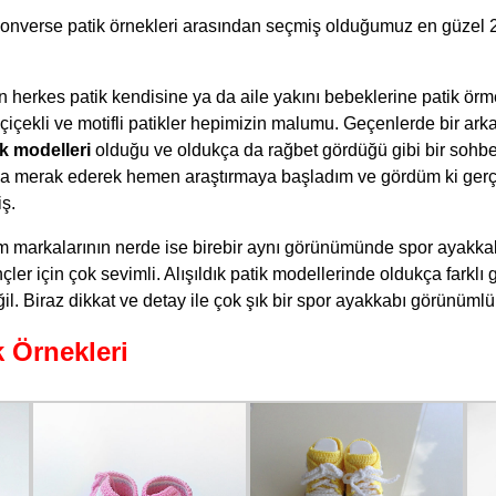
n converse patik örnekleri arasından seçmiş olduğumuz en güzel 
 herkes patik kendisine ya da aile yakını bebeklerine patik örme
 çiçekli ve motifli patikler hepimizin malumu. Geçenlerde bir ark
k modelleri
olduğu ve oldukça da rağbet gördüğü gibi bir sohb
kça merak ederek hemen araştırmaya başladım ve gördüm ki gerç
ş.
 markalarının nerde ise birebir aynı görünümünde spor ayakkab
çler için çok sevimli. Alışıldık patik modellerinde oldukça farkl
l. Biraz dikkat ve detay ile çok şık bir spor ayakkabı görünümlü p
 Örnekleri