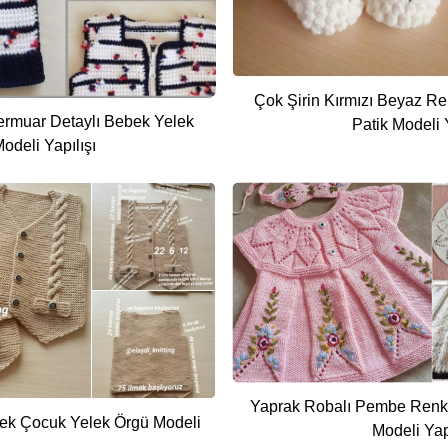
Çok Şirin Kırmızı Beyaz R
ermuar Detaylı Bebek Yelek
Patik Modeli Y
odeli Yapılışı
Yaprak Robalı Pembe Renk 
bek Çocuk Yelek Örgü Modeli
Modeli Yap