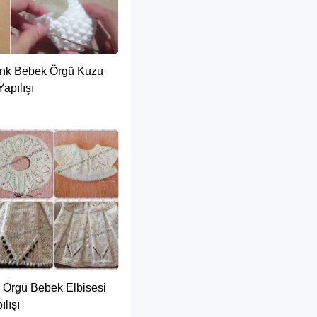
enk Bebek Örgü Kuzu
apılışı
Örgü Bebek Elbisesi
ılışı