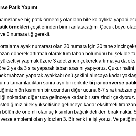
erse Patik Yapımı
ışlar ve hiç patik örmemiş olanların bile kolaylıkla yapabileceğ
tik örnekleri
çeşitlerinden birini anlatacağım. Çocuk boyu olac
e 0 numara tığ gerekli.
 ortalama ayak numarası olan 20 numara için 20 tane zincir çek
ırabzan dönerek artırmalı olarak tüm taban bölümünü bu şekilde t
yükseltiyi yapmak üzere 3 adet zincir çekerek artırma ya da eks
öre 2 ya da 3 sıra yaparak taban arasını yapıyoruz. Çukur halini 
mek tırabzan yaparak ayakkabı önü şeklini alıncaya kadar yaklaşı
lümü tamamladıktan sonra ayrı bir renk ile
tığ işi converse pati
ğimizin ön kısmının bir ucundan diğer ucuna 6-7 sıra tırabzan g
iği noktadan diğer uca gelinceye kadar bir sıra zincir çekiyoruz
stediğimiz bilek yükseltisine gelinceye kadar eksiltmeli tırabza
Bu bölümde önemli olan uç kısımları bağcık delikleri bırakmaktır.
rse amblemi olan yıldızları 3. Bir renk ile işliyoruz. Ve patiği