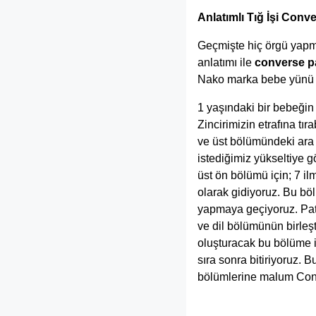
Anlatımlı Tığ İşi Conv
Geçmişte hiç örgü yapmam
anlatımı ile
converse pa
Nako marka bebe yünü v
1 yaşındaki bir bebeğin
Zincirimizin etrafına t
ve üst bölümündeki ara 
istediğimiz yükseltiye g
üst ön bölümü için; 7 il
olarak gidiyoruz. Bu bö
yapmaya geçiyoruz. Pati
ve dil bölümünün birleşt
oluşturacak bu bölüme i
sıra sonra bitiriyoruz. 
bölümlerine malum Conve