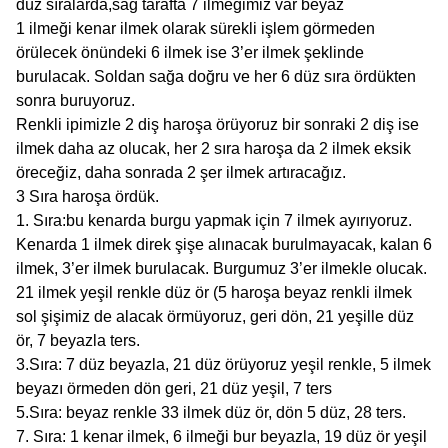
düz sıralarda,sağ tarafta 7 ilmeğimiz var beyaz
1 ilmeği kenar ilmek olarak sürekli işlem görmeden
örülecek önündeki 6 ilmek ise 3’er ilmek şeklinde
burulacak. Soldan sağa doğru ve her 6 düz sıra ördükten
sonra buruyoruz.
Renkli ipimizle 2 diş haroşa örüyoruz bir sonraki 2 diş ise
ilmek daha az olucak, her 2 sıra haroşa da 2 ilmek eksik
öreceğiz, daha sonrada 2 şer ilmek artıracağız.
3 Sıra haroşa ördük.
1. Sıra:bu kenarda burgu yapmak için 7 ilmek ayırıyoruz.
Kenarda 1 ilmek direk şişe alınacak burulmayacak, kalan 6
ilmek, 3’er ilmek burulacak. Burgumuz 3’er ilmekle olucak.
21 ilmek yeşil renkle düz ör (5 haroşa beyaz renkli ilmek
sol şişimiz de alacak örmüyoruz, geri dön, 21 yeşille düz
ör, 7 beyazla ters.
3.Sıra: 7 düz beyazla, 21 düz örüyoruz yeşil renkle, 5 ilmek
beyazı örmeden dön geri, 21 düz yeşil, 7 ters
5.Sıra: beyaz renkle 33 ilmek düz ör, dön 5 düz, 28 ters.
7. Sıra: 1 kenar ilmek, 6 ilmeği bur beyazla, 19 düz ör yeşil