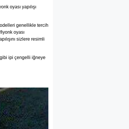
iyonk oyası yapılışı
delleri genellikle tercih
 fiyonk oyası
pılışını sizlere resimli
ibi ipi çengelli iğneye