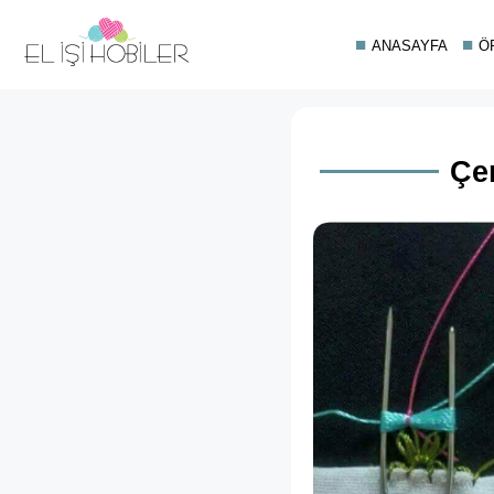
ANASAYFA
Ö
Çen