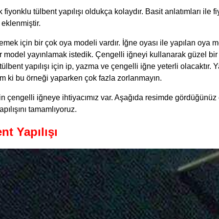
fiyonklu tülbent yapılışı oldukça kolaydır. Basit anlatımları ile f
eklenmiştir.
emek için bir çok oya modeli vardır. İğne oyası ile yapılan oya mo
ı bir model yayınlamak istedik. Çengelli iğneyi kullanarak güzel bir
tülbent yapılışı için ip, yazma ve çengelli iğne yeterli olacaktır. Ya
tım ki bu örneği yaparken çok fazla zorlanmayın.
çin çengelli iğneye ihtiyacımız var. Aşağıda resimde gördüğünüz g
apılışını tamamlıyoruz.
nt Yapılışı