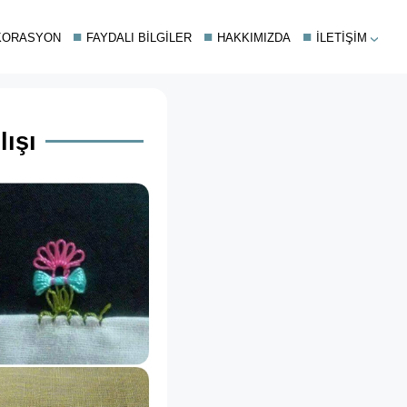
KORASYON
FAYDALI BILGILER
HAKKIMIZDA
İLETIŞIM
lışı