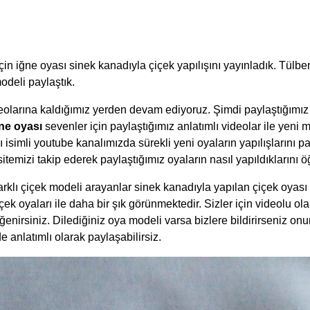
çin iğne oyası sinek kanadıyla çiçek yapılışını yayınladık. Tülben
odeli paylaştık.
deolarına kaldığımız yerden devam ediyoruz. Şimdi paylaştığımı
ne oyası
sevenler için paylaştığımız anlatımlı videolar ile yeni 
 isimli youtube kanalımızda sürekli yeni oyaların yapılışlarını p
emizi takip ederek paylaştığımız oyaların nasıl yapıldıklarını öğ
rklı çiçek modeli arayanlar sinek kanadıyla yapılan çiçek oyası 
içek oyaları ile daha bir şık görünmektedir. Sizler için videolu o
nirsiniz. Dilediğiniz oya modeli varsa bizlere bildirirseniz onund
 anlatımlı olarak paylaşabilirsiz.