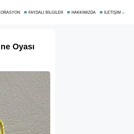
KORASYON
FAYDALI BILGILER
HAKKIMIZDA
İLETIŞIM
ğne Oyası