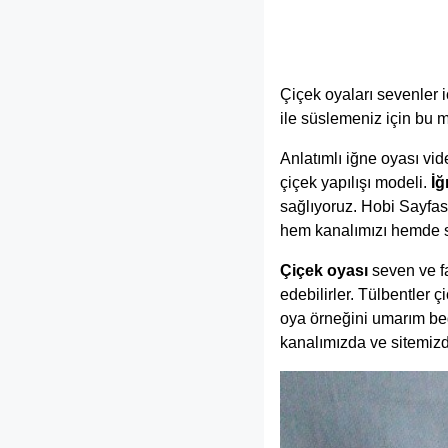
Çiçek oyaları sevenler i
ile süslemeniz için bu m
Anlatımlı iğne oyası vi
çiçek yapılışı modeli.
İğ
sağlıyoruz. Hobi Sayfası
hem kanalımızı hemde sit
Çiçek oyası
seven ve fa
edebilirler. Tülbentler ç
oya örneğini umarım beğe
kanalımızda ve sitemizde