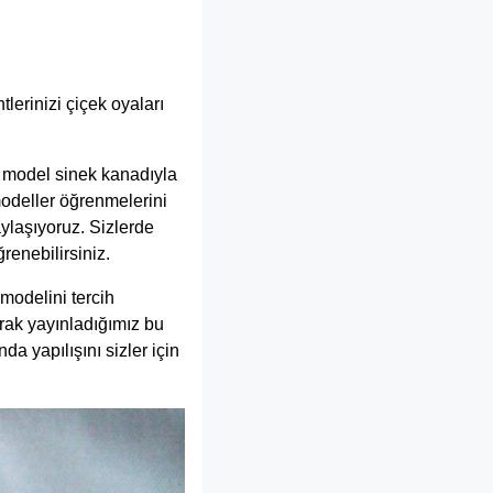
tlerinizi çiçek oyaları
z model sinek kanadıyla
modeller öğrenmelerini
aylaşıyoruz. Sizlerde
renebilirsiniz.
modelini tercih
larak yayınladığımız bu
a yapılışını sizler için