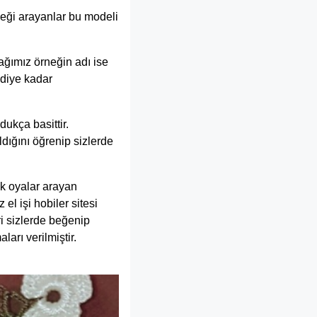
neği arayanlar bu modeli
ğımız örneğin adı ise
mdiye kadar
dukça basittir.
ldığını öğrenip sizlerde
ik oyalar arayan
el işi hobiler sitesi
i sizlerde beğenip
arı verilmiştir.