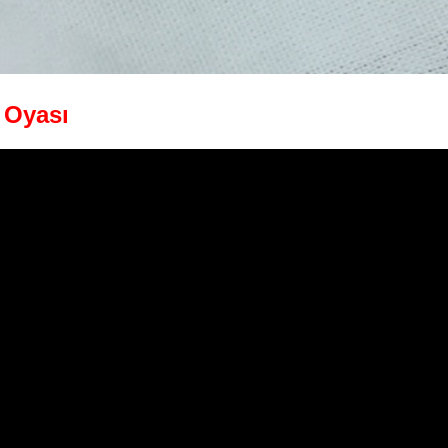
ğ Oyası