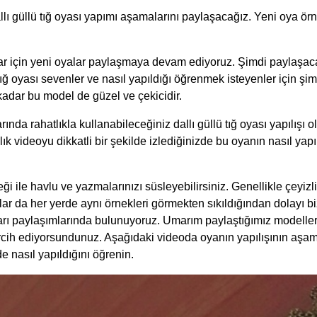
llı güllü tığ oyası yapımı aşamalarını paylaşacağız. Yeni oya ör
ar için yeni oyalar paylaşmaya devam ediyoruz. Şimdi paylaşaca
. Tığ oyası sevenler ve nasıl yapıldığı öğrenmek isteyenler için şi
kadar bu model de güzel ve çekicidir.
nda rahatlıkla kullanabileceğiniz dallı güllü tığ oyası yapılışı ol
ık videoyu dikkatli bir şekilde izlediğinizde bu oyanın nasıl yapı
ği ile havlu ve yazmalarınızı süsleyebilirsiniz. Genellikle çeyizl
ar da her yerde aynı örnekleri görmekten sıkıldığından dolayı biz 
ları paylaşımlarında bulunuyoruz. Umarım paylaştığımız modeller
ercih ediyorsundunuz. Aşağıdaki videoda oyanın yapılışının aşamal
de nasıl yapıldığını öğrenin.