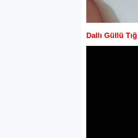
Dallı Güllü Tı