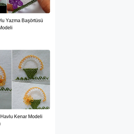
avlu Yazma Başörtüsü
Modeli
 Havlu Kenar Modeli
ı