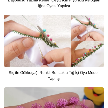
Başörtüsü Yazma Kenarı Çeyiz için Fiyonklu Keloğlan
İğne Oyası Yapılışı
Şiş ile Gökkuşağı Renkli Boncuklu Tığ İşi Oya Modeli
Yapılışı