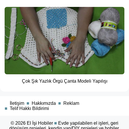
Çok Şık Yazlık Örgü Çanta Modeli Yapılışı
■
İletişim
■
Hakkımızda
■
Reklam
■
Telif Hakkı Bildirimi
© 2026
El İşi Hobiler
■
Evde yapılabilen el işleri, geri
dönüşüm projeleri, kendin yap/DIY projeleri ve hobiler.