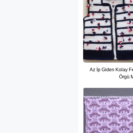
Az İp Giden Kolay F
Örgü M