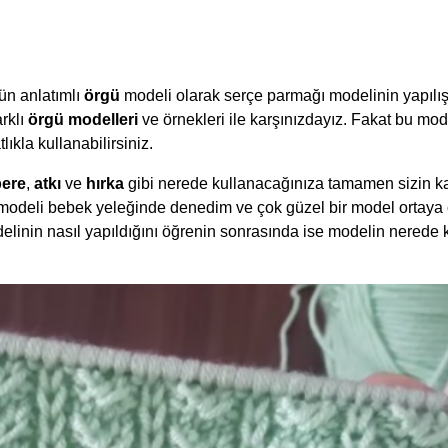
ün anlatımlı
örgü
modeli olarak serçe parmağı modelinin yapılış
arklı
örgü modelleri
ve örnekleri ile karşınızdayız. Fakat bu mode
ıkla kullanabilirsiniz.
bere
,
atkı
ve
hırka
gibi nerede kullanacağınıza tamamen sizin kar
modeli bebek yeleğinde denedim ve çok güzel bir model ortaya çı
linin nasıl yapıldığını öğrenin sonrasında ise modelin nerede 