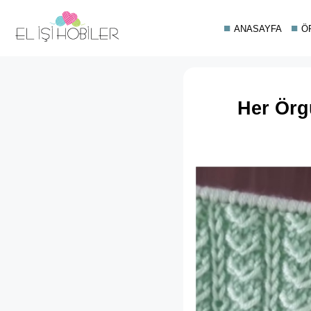
ANASAYFA
Ö
Her Örg