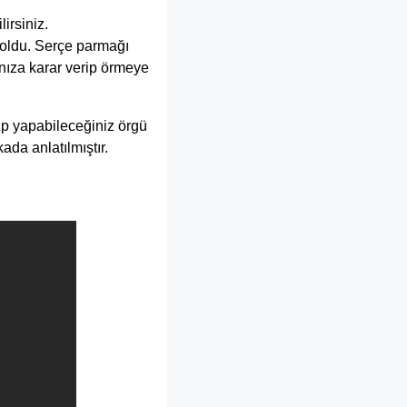
irsiniz.
 oldu. Serçe parmağı
ınıza karar verip örmeye
ip yapabileceğiniz örgü
da anlatılmıştır.