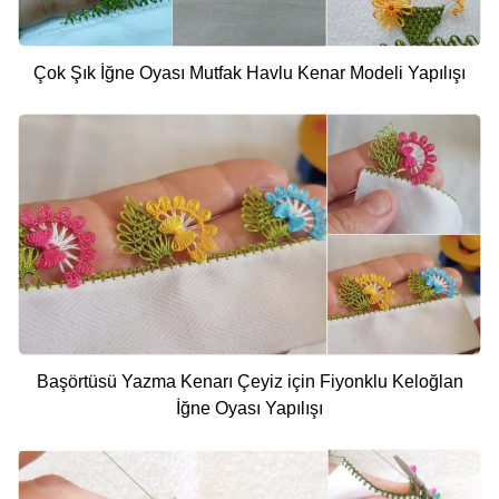
Çok Şık İğne Oyası Mutfak Havlu Kenar Modeli Yapılışı
Başörtüsü Yazma Kenarı Çeyiz için Fiyonklu Keloğlan
İğne Oyası Yapılışı