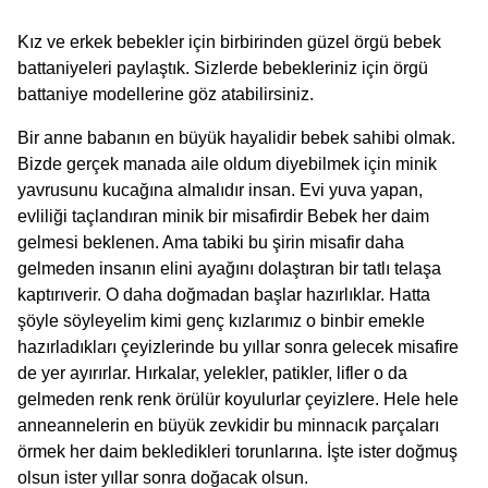
Kız ve erkek bebekler için birbirinden güzel örgü bebek
battaniyeleri paylaştık. Sizlerde bebekleriniz için örgü
battaniye modellerine göz atabilirsiniz.
Bir anne babanın en büyük hayalidir bebek sahibi olmak.
Bizde gerçek manada aile oldum diyebilmek için minik
yavrusunu kucağına almalıdır insan. Evi yuva yapan,
evliliği taçlandıran minik bir misafirdir Bebek her daim
gelmesi beklenen. Ama tabiki bu şirin misafir daha
gelmeden insanın elini ayağını dolaştıran bir tatlı telaşa
kaptırıverir. O daha doğmadan başlar hazırlıklar. Hatta
şöyle söyleyelim kimi genç kızlarımız o binbir emekle
hazırladıkları çeyizlerinde bu yıllar sonra gelecek misafire
de yer ayırırlar. Hırkalar, yelekler, patikler, lifler o da
gelmeden renk renk örülür koyulurlar çeyizlere. Hele hele
anneannelerin en büyük zevkidir bu minnacık parçaları
örmek her daim bekledikleri torunlarına. İşte ister doğmuş
olsun ister yıllar sonra doğacak olsun.