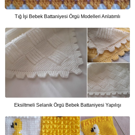
Tığ İşi Bebek Battaniyesi Örgü Modelleri Anlatımlı
Eksiltmeli Selanik Örgü Bebek Battaniyesi Yapılışı