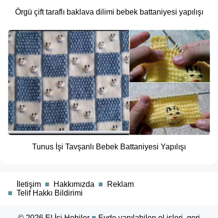
Örgü çift taraflı baklava dilimi bebek battaniyesi yapılışı
Tunus İşi Tavşanlı Bebek Battaniyesi Yapılışı
■
İletişim
■
Hakkımızda
■
Reklam
■
Telif Hakkı Bildirimi
© 2026
El İşi Hobiler
■
Evde yapılabilen el işleri, geri